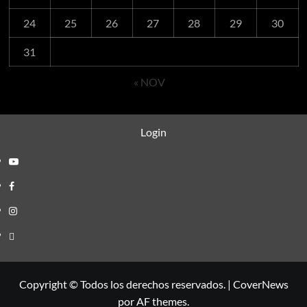
24
25
26
27
28
29
30
31
« NOV
Login
Youtube
Facebook
Instagram
Login
Copyright © Todos los derechos reservados.
|
CoverNews
por AF themes.