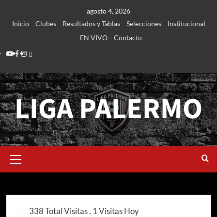
Saltar
agosto 4, 2026
al
Inicio
Clubes
Resultados y Tablas
Selecciones
Institucional
contenido
EN VIVO
Contacto
Youtube
Facebook
Instagram
Login
LIGA PALERMO
Menú
primario
Contacto
338 Total Visitas
, 1 Visitas Hoy