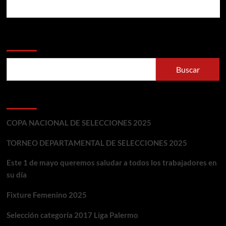
Buscar
Buscar
Ultimos Post
COPA NACIONAL DE SELECCIONES 2025
TORNEO DEPARTAMENTAL DE SELECCIONES 2025
Este 1 de mayo queremos saludar a todos los trabajadores en
su día
Fixture Femenino 2025
Selección categoría 2017 Liga Palermo