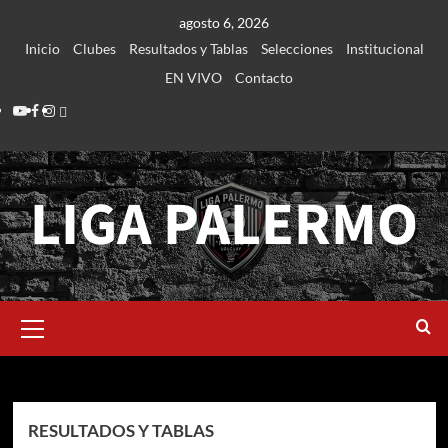
Saltar
agosto 6, 2026
al
Inicio
Clubes
Resultados y Tablas
Selecciones
Institucional
contenido
EN VIVO
Contacto
Youtube
Facebook
Instagram
Login
LIGA PALERMO
Menú
primario
SERIE ROJA 2023
RESULTADOS Y TABLAS