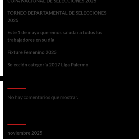
COPA NACIONAL DE SELECCIONES 2025
TORNEO DEPARTAMENTAL DE SELECCIONES
2025
Este 1 de mayo queremos saludar a todos los
trabajadores en su día
Fixture Femenino 2025
Selección categoría 2017 Liga Palermo
Ultimos Comentarios
No hay comentarios que mostrar.
Archivos
noviembre 2025