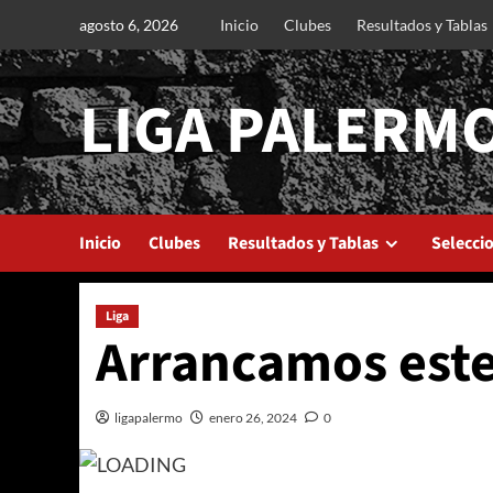
Saltar
agosto 6, 2026
Inicio
Clubes
Resultados y Tablas
al
contenido
LIGA PALERM
Inicio
Clubes
Resultados y Tablas
Selecci
Liga
Arrancamos este
ligapalermo
enero 26, 2024
0